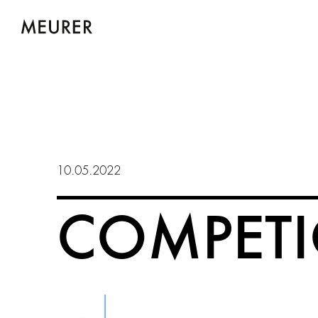
NEWS
KONTAK
10.05.2022
Meurer Generalplaner GmbH
COMPETI
Meurer Architekten |
Stadtplaner | Ingenieure PartG
Burgstraße 5
60316 Frankfurt am Main
T +49 (0)69 4800368 0