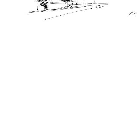
Der genius loci prägt wesentlich die Gestalt von Gebäuden. Der
Neubau für GARBE Group in der HafenCity ließ sich in seiner
Gestaltung von dem Naturelement „Wind“ leiten, welches hier in
dieser exponierten Lage mitten im ehemaligen Hafen besonders
erfahrbar wird.
Zum Case
Team
WARUM WIR TUN WAS WIR TUN