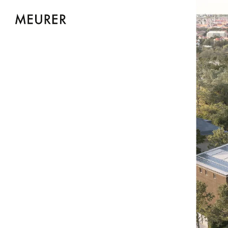
NEWS
KONTAK
Meurer Generalplaner GmbH
Meurer Architekten |
Stadtplaner | Ingenieure PartG
Burgstraße 5
60316 Frankfurt am Main
T +49 (0)69 4800368 0