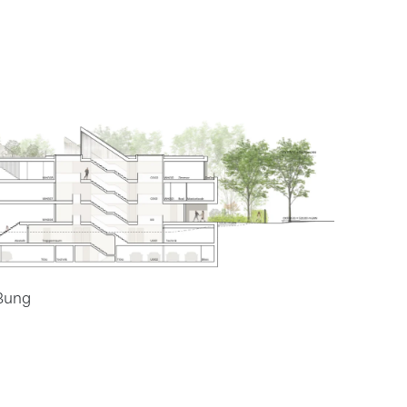
eßung