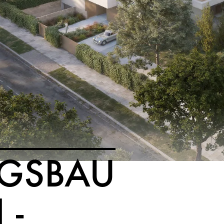
GSBAU
 -